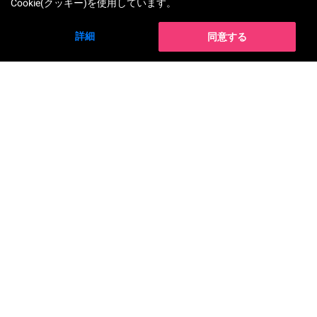
Cookie(クッキー)を使用しています。
詳細
同意する
ビューティー＆ファッショ
ン テクノロジーソリューシ
ョン
法人プラン
導入から運用まで万全サポート！
自社にフィットする柔軟なカスタ
マイズが可能
サブスクプラン