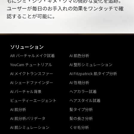
もにシミ・シワ・キメ・クマの微妙な変化を追跡。
ユーザーが毎日のお手入れの効果をワンタッチで確
認することが可能に。
ソリューション
AR バーチャルメイク試着
AI 肌色分析
YouCam チュートリアル
AI 整形シミュレーション
AI メイクトランスファー
AI Fitzpatrick 肌タイプ分析
AI シェードファインダー
AI 性格分析
AI バーチャル背景
ヘアカラー試着
ビューティーエージェント
ヘアスタイル試着
AI 肌分析
髪タイプ分析
AI 肌分析バリデータ
髪の長さ分析
AI 肌シミュレーション
くせ毛分析