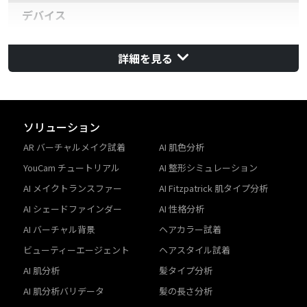
デバイス
MacOS
11+
詳細を見る
ブラウザ
Safari
v14
Chrome
v100
ソリューション
AR バーチャルメイク試着
AI 肌色分析
YouCam チュートリアル
AI 整形シミュレーション
AI メイクトランスファー
AI Fitzpatrick 肌タイプ分析
AI シェードファインダー
AI 性格分析
AI バーチャル背景
ヘアカラー試着
ビューティーエージェント
ヘアスタイル試着
AI 肌分析
髪タイプ分析
AI 肌分析バリデータ
髪の長さ分析