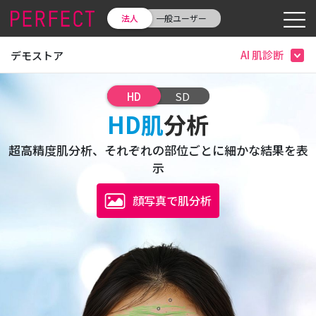
法人
一般ユーザー
AI 肌診断
デモストア
HD
SD
HD肌
分析
超高精度肌分析、それぞれの部位ごとに細かな結果を表
示
顔写真で肌分析