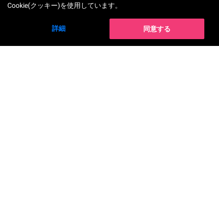
Cookie(クッキー)を使用しています。
詳細
同意する
ソリューション
AR バーチャルメイク試着
AI 肌色分析
YouCam チュートリアル
AI 整形シミュレーション
AI メイクトランスファー
AI Fitzpatrick 肌タイプ分析
AI シェードファインダー
AI 性格分析
AI バーチャル背景
ヘアカラー試着
ビューティーエージェント
ヘアスタイル試着
AI 肌分析
髪タイプ分析
AI 肌分析バリデータ
髪の長さ分析