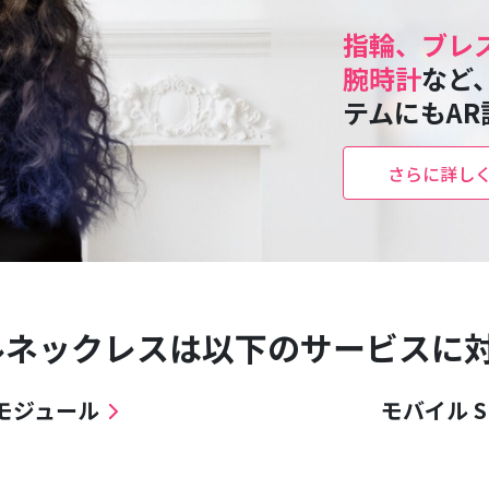
指輪、ブレ
腕時計
など
テムにもA
さらに詳し
ルネックレスは以下のサービスに
モジュール
モバイル S