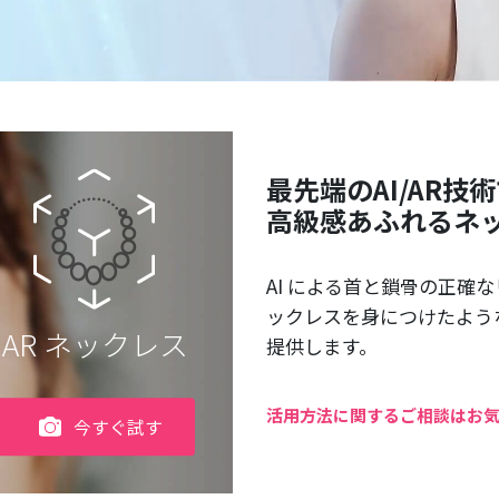
最先端のAI/AR技
高級感あふれるネ
AI による首と鎖骨の正確
ックレスを身につけたよう
AR ネックレス
提供します。
活用方法に関するご相談はお
今すぐ試す