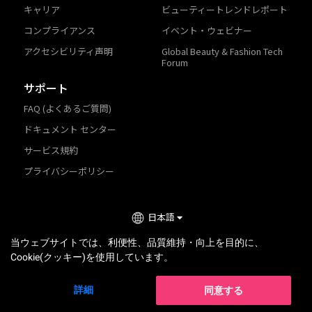
キャリア
ビューティートレンドレポート
コンプライアンス
イベント・ウェビナー
アクセシビリティ声明
Global Beauty & Fashion Tech
Forum
サポート
FAQ (よくあるご質問)
ドキュメント センター
サービス規約
プライバシーポリシー
日本語
TRY-ON
当ウェブサイトでは、利便性、品質維持・向上を目的に、
Cookie(クッキー)を使用しています。
2026
©
Perfect Corp. All Rights Reserved.
© 2022 パーフェクト株式会社：東京都港区芝大門 1丁目16−3 芝
詳細
同意する
大門116ビル 3階