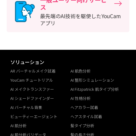
ス
最先端のAI技術を駆使したYouCam
アプリ
ソリューション
AR バーチャルメイク試着
AI 肌色分析
YouCam チュートリアル
AI 整形シミュレーション
AI メイクトランスファー
AI Fitzpatrick 肌タイプ分析
AI シェードファインダー
AI 性格分析
AI バーチャル背景
ヘアカラー試着
ビューティーエージェント
ヘアスタイル試着
AI 肌分析
髪タイプ分析
AI 肌分析バリデータ
髪の長さ分析