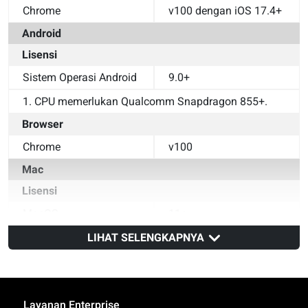
Chrome
v100 dengan iOS 17.4+
Android
Lisensi
Sistem Operasi Android
9.0+
1. CPU memerlukan Qualcomm Snapdragon 855+.
Browser
Chrome
v100
Mac
Lisensi
MacOS
11+
Browser
LIHAT SELENGKAPNYA
Safari
v14
Chrome
v100
Layanan Enterprise