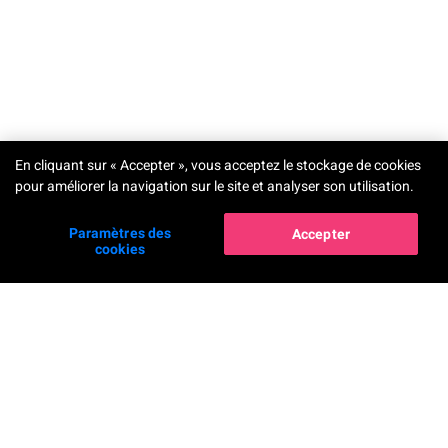
TRY-ON
En cliquant sur « Accepter », vous acceptez le stockage de cookies
pour améliorer la navigation sur le site et analyser son utilisation.
Paramètres des
Accepter
cookies
Solutions
Maquillage virtuel en RA
Shade Finder de fond de teint en
IA
YouCam Tutorial